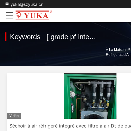
yuka@szyuka.cn
Keywords [ grade pf integrated refrigerated air dryer ] Match 15 produits
>
À La Maison
Refrigerated Ai
Vidéo
Séchoir à air réfrigéré intégré avec filtre à air Dt de q