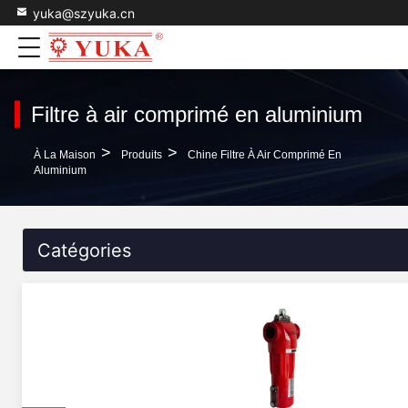
yuka@szyuka.cn
Filtre à air comprimé en aluminium
>
>
À La Maison
Produits
Chine Filtre À Air Comprimé En
Aluminium
Catégories