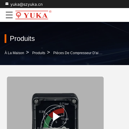
yuka@szyuka.cn
Produits
>
>
>
À La Maison
Produits
Pièces De Compresseur D'air
Indicateur De