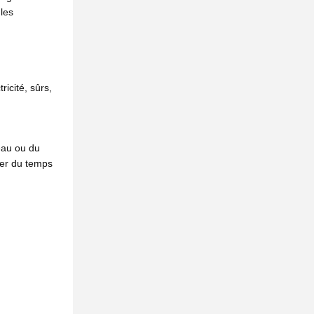
 les
icité, sûrs,
eau ou du
ser du temps