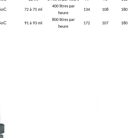
400 litres par
oC
5
72 à 75 ml
134
108
180
heure
800 litres par
oC
5
91 à 93 ml
172
107
180
heure