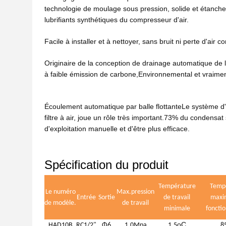
technologie de moulage sous pression, solide et étanche, 
lubrifiants synthétiques du compresseur d'air.
Facile à installer et à nettoyer, sans bruit ni perte d'air 
Originaire de la conception de drainage automatique de la
à faible émission de carbone,Environnemental et vraiment
Écoulement automatique par balle flottante
Le système d'
filtre à air, joue un rôle très important.73% du conden
d'exploitation manuelle et d'être plus efficace.
Spécification du produit
Température
Temp
Le numéro
Max.pression
Entrée
Sortie
de travail
maxi
de modèle.
de travail
minimale
foncti
oC
HAD10B
RC1/2"
Φ6
1.0Mpa
1.5
8