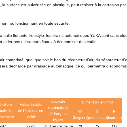
la surface est pulvérisée en plastique, peut résister à la corrosion par
comprimé, fonctionnant en toute sécurité.
 balle flottante freestyle, les drains automatiques YUKA sont sans électr
 aider nos utilisateurs finaux à économiser des coûts.
air comprimé, quel que soit le bas du récepteur d'air, du séparateur d'
sat sera déchargé par drainage automatique, ce qui permettra d'économi
Capacité
Dimension (en mm)
érature
Valeur initiale
maximale de
male de
de l'émission en
W
D
H
décharge de
onnement
liquide
(largeur)
(profondeur)
(hauteur)
liquide
oC
5
22 ml
84 litres par heure
79
75
112