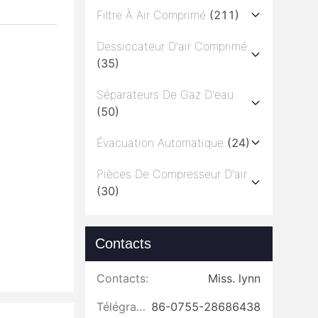
Filtre À Air Comprimé
(211)
Dessiccateur D'air Comprimé
(35)
Séparateurs De Gaz D'eau
(50)
Évacuation Automatique
(24)
Pièces De Compresseur D'air
(30)
Contacts
Contacts:
Miss. lynn
Télégramme:
86-0755-28686438