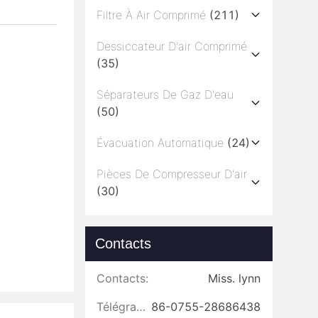
Filtre À Air Comprimé
(211)
Dessiccateur D'air Comprimé
(35)
Séparateurs De Gaz D'eau
(50)
Évacuation Automatique
(24)
Pièces De Compresseur D'air
(30)
Contacts
Contacts:
Miss. lynn
Télégramme:
86-0755-28686438