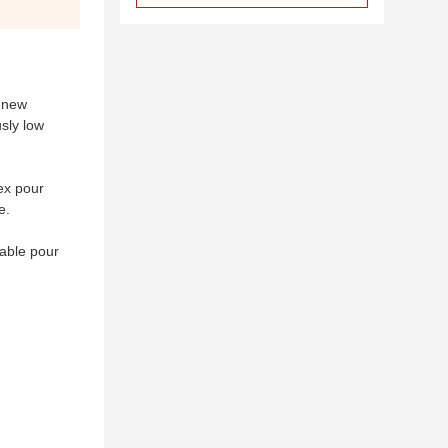
a new
sly low
tex pour
e.
table pour