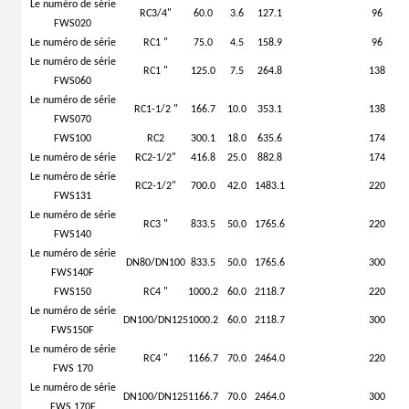
Le numéro de série
RC3/4"
60.0
3.6
127.1
96
FWS020
Le numéro de série
RC1 "
75.0
4.5
158.9
96
Le numéro de série
RC1 "
125.0
7.5
264.8
138
FWS060
Le numéro de série
RC1-1/2 "
166.7
10.0
353.1
138
FWS070
FWS100
RC2
300.1
18.0
635.6
174
Le numéro de série
RC2-1/2"
416.8
25.0
882.8
174
Le numéro de série
RC2-1/2"
700.0
42.0
1483.1
220
FWS131
Le numéro de série
RC3 "
833.5
50.0
1765.6
220
FWS140
Le numéro de série
DN80/DN100
833.5
50.0
1765.6
300
FWS140F
FWS150
RC4 "
1000.2
60.0
2118.7
220
Le numéro de série
DN100/DN125
1000.2
60.0
2118.7
300
FWS150F
Le numéro de série
RC4 "
1166.7
70.0
2464.0
220
FWS 170
Le numéro de série
DN100/DN125
1166.7
70.0
2464.0
300
FWS 170F