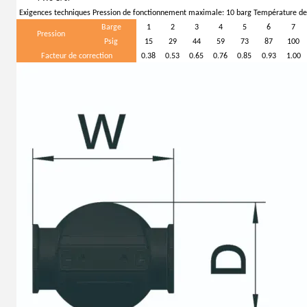
Exigences techniques
Pression de fonctionnement maximale: 10 barg Température de
Barge
1
2
3
4
5
6
7
Pression
Psig
15
29
44
59
73
87
100
Facteur de correction
0.38
0.53
0.65
0.76
0.85
0.93
1.00