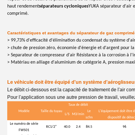
haut rendement
séparateurs cycloniques
YUKA séparateur d'air e
comprimé.
Caractéristiques et avantages du séparateur de gaz comprimé
> 99,73% d'efficacité d'élimination du condensat du système d'a
> chute de pression zéro, économie d'énergie et d'argent pour la
> Separateur de compresseur d'air Résistance à la corrosion à l'i
> Matériau en alliage d'aluminium de catégorie A, pression max
Le véhicule doit être équipé d'un système d'aéroglisseur
Le débit ci-dessous est la capacité de traitement de l'air co
Pour l'application sous une autre pression de travail, veuille
Taux de débit
Modèle
Taille du tuyau
Le
L'équipement doit être é
L/S
M3/min
scfm
dispositif de détec
Le numéro de série
RC1/2"
40.0
2.4
84.5
96
FWS01