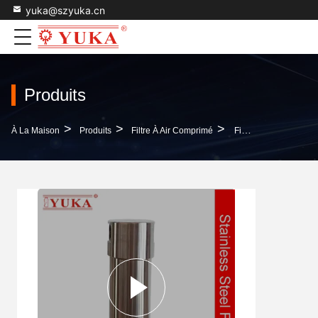
yuka@szyuka.cn
Produits
>
>
>
À La Maison
Produits
Filtre À Air Comprimé
Filtres De Compresseur D'air Pour Générateur D'azote