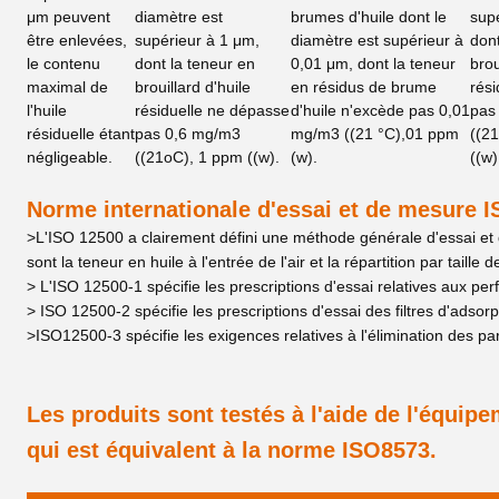
μm peuvent
diamètre est
brumes d'huile dont le
sup
être enlevées,
supérieur à 1 μm,
diamètre est supérieur à
dont
le contenu
dont la teneur en
0,01 μm, dont la teneur
brou
maximal de
brouillard d'huile
en résidus de brume
rési
l'huile
résiduelle ne dépasse
d'huile n'excède pas 0,01
pas
résiduelle étant
pas 0,6 mg/m3
mg/m3 ((21 °C),01 ppm
((2
négligeable.
((21oC), 1 ppm ((w).
(w).
((w)
Norme internationale d'essai et de mesure 
>L'ISO 12500 a clairement défini une méthode générale d'essai et d
sont la teneur en huile à l'entrée de l'air et la répartition par taille 
> L'ISO 12500-1 spécifie les prescriptions d'essai relatives aux per
> ISO 12500-2 spécifie les prescriptions d'essai des filtres d'adsor
>ISO12500-3 spécifie les exigences relatives à l'élimination des par
Les produits sont testés à l'aide de l'équip
qui est équivalent à la norme ISO8573.