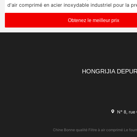
d'air comprimé en acier inoxydable industriel pour la pr
pollution de l'air
Obtenez le meilleur prix
HONGRIJIA DEPUR
N° 8, rue
Chine Bonne qualité Filtre à air comprimé Le fou