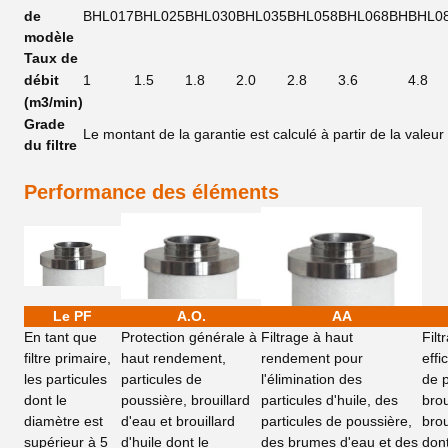
de
BHL017
BHL025
BHL030
BHL035
BHL058
BHL068BH
BHL0
modèle
Taux de
débit
1
1.5
1.8
2.0
2.8
3.6
4.8
(m3/min)
Grade
Le montant de la garantie est calculé à partir de la valeur 
du filtre
Performance des éléments
Le PF
A.O.
AA
En tant que
Protection générale à
Filtrage à haut
Filt
filtre primaire,
haut rendement,
rendement pour
effi
les particules
particules de
l'élimination des
de 
dont le
poussière, brouillard
particules d'huile, des
brou
diamètre est
d'eau et brouillard
particules de poussière,
brou
supérieur à 5
d'huile dont le
des brumes d'eau et des
dont