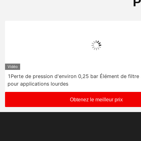
P
Vidéo
1Perte de pression d'environ 0,25 bar Élément de filtre
pour applications lourdes
Obtenez le meilleur prix