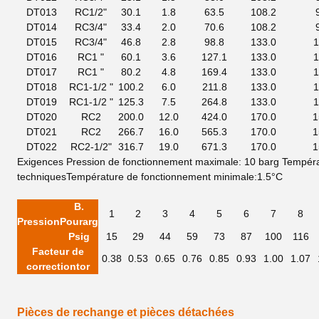
DT013
RC1/2"
30.1
1.8
63.5
108.2
DT014
RC3/4"
33.4
2.0
70.6
108.2
DT015
RC3/4"
46.8
2.8
98.8
133.0
1
DT016
RC1 "
60.1
3.6
127.1
133.0
1
DT017
RC1 "
80.2
4.8
169.4
133.0
1
DT018
RC1-1/2 "
100.2
6.0
211.8
133.0
1
DT019
RC1-1/2 "
125.3
7.5
264.8
133.0
1
DT020
RC2
200.0
12.0
424.0
170.0
1
DT021
RC2
266.7
16.0
565.3
170.0
1
DT022
RC2-1/2"
316.7
19.0
671.3
170.0
1
Exigences
Pression de fonctionnement maximale: 10 barg
Tempéra
techniques
Température de fonctionnement minimale:1.5°C
B.
1
2
3
4
5
6
7
8
Pression
Pour
arg
Psig
15
29
44
59
73
87
100
116
Facteur de
0.38
0.53
0.65
0.76
0.85
0.93
1.00
1.07
correction
tor
Pièces de rechange et pièces détachées