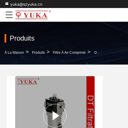
yuka@szyuka.cn
Produits
>
>
>
À La Maison
Produits
Filtre À Air Comprimé
Dessiccateur De Filtre De Compresseur D'air