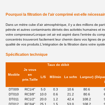
Pourquoi la filtration de l'air comprimé est-elle nécessai
Dans un mètre cube d'air atmosphérique, il y a des millions de par
pétrole et autres contaminants dérivés des activités humaines et ind
votre compresseurLorsque cet air est aspiré dans l'entrée du com
concentrés trouveront facilement leur chemin dans vos lignes de 
qualité de vos produits.L'intégration de la filtration dans votre sy
Spécification technique
Taux de débit
Je vous
Modèle
en
L/S
M3/min
Le scfm
Largeur
)
(Dépa
prie.
Taille
DT009
RC1/4"
5.0
0.3
10.6
80.6
DT010
RC3/8"
10.0
0.6
21.2
80.6
DT011
RC1/2"
20.0
1.2
42.4
108.2
DT012
RC3/4"
25.1
1.5
53.0
108.2