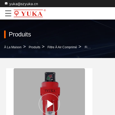
yuka@szyuka.cn
Produits
>
>
>
À La Maison
Produits
Filtre À Air Comprimé
Filtre À Air Comprimé De Haute Qualité Pour Pharmaceutique