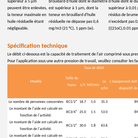
supérieur à 5 μm
brouillard d'huile dont le diamètre
d'huile dont le d
peuvent être enlevées,
est supérieur à 1 μm, dont la
supérieur à 0,01
la teneur maximale en
teneur en brouillard d'huile
résidus de brume
huile résiduelle étant
résiduelle ne dépasse pas 0,6
n'excédant pas 
négligeable.
mg/m3 (21 °C), 1 ppm (w).
(((21oC),0.01 pp
Spécification technique
Le débit ci-dessous est la capacité de traitement de l'air comprimé sous pres
Pour l'application sous une autre pression de travail, veuillez consulter les f
Taux de débit
Taille du
Modèle
Le
L'équipement doit 
tuyau
L/S
M3/min
scfm
dispositif de
Le nombre de personnes concernées
RC1/2"
16.7
1.0
35.3
89
Le montant de l'aide est calculé en
RC3/4"
25.0
1.5
53.0
89
fonction de l'activité.
Le montant de l'aide est calculé en
RC1/2"
30.0
1.8
63.6
89
fonction de l'activité.
Le montant de l'aide est calculé en