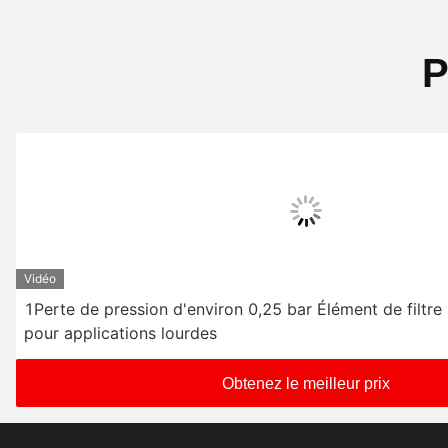
P
Vidéo
1Perte de pression d'environ 0,25 bar Élément de filtre
pour applications lourdes
Obtenez le meilleur prix