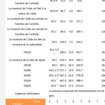
RC3/4"
33.3
2.0
70.6
89
fonction de l'activité.
Le montant de l'aide est fixé à la
RC3/4"
46.7
2.8
98.9
12
valeur de l'aide
Le montant de l'aide est calculé en
RC1 "
60.0
3.6
127.1
12
fonction de l'activité.
Le montant de l'aide est calculé en
RC1 "
80.0
4.8
169.5
12
fonction de l'activité.
Le montant de l'aide est fixé au
RC2
120.0
7.2
254.2
12
montant de la subvention.
RC1-1/2
YD220
200.0
12.0
423.7
16
"
Le montant de la taxe de séjour
RC2
233.3
14.0
494.4
16
YD330
RC2
267.2
16.0
564.8
16
YD360
RC2-1/2"
317.3
19.0
670.7
16
776.6
YD405
RC2-1/2"
367.4
22.0
20
YD430
RC3 "
467.6
28.0
988.4
20
YD620
RC3 "
620.0
37.2
1313.6
20
La pression maximale de fonctionnement est de 
Exigences techniques
80°C.
Barge
1
2
3
4
5
6
7
Pression