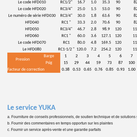
Le code HFD010
RC1/2"
16.7
1.0
35.3
90
8
Le code HFD020
RC3/4"
25.0
1.5
53.0
90
8
Le numéro de série HFD030
RC3/4"
30.0
1.8
63.6
90
8
HFD040
RC1 "
33.3
2.0
70.6
90
8
HFD050
RC3/4"
46.7
2.8
98.9
120
11
HFD060
RC1 "
60.0
3.6
127.1
120
11
Le code HFD070
RC1
80.0
4.8
169.5
120
11
Le HFD080
RC1-1/2 "
120.0
7.2
254.2
120
11
Barge
1
2
3
4
5
6
7
Pression
Psig
15
29
44
59
73
87
100
Facteur de correction
0.38
0.53
0.65
0.76
0.85
0.93
1.00
Le service YUKA
a. Fourniture de conseils professionnels, de soutien technique et de solutions
b. Fournir des commentaires en temps opportun sur les plaintes
c. Fournir un service après-vente et une garantie parfaits