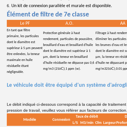
Un kit de connexion parallèle et murale est disponible.
Élément de filtre de 7e classe
Le PF
A.O.
AA
En tant que filtre
Protection générale à haut
Filtrage à haut rende
primaire, les particules
rendement, particules de poussière,
éliminer les particules
dont le diamètre est
brouillard d'eau et brouillard d'huile
les brumes d'eau et le
supérieur à 5 μm peuvent
dont le diamètre est supérieur à 1
dont le diamètre est s
être enlevées, la teneur
μm, dont la teneur en brouillard
μm, la teneur en rési
maximale en huile
d'huile résiduelle ne dépasse pas 0,6
d'huile ne dépassant p
résiduelle étant
oC)
oC
mg/m3 (21
,1 ppm (w).
mg/m321
),0.01 p
négligeable.
Le véhicule doit être équipé d'un système d'aérogli
Le débit indiqué ci-dessous correspond à la capacité de traitement 
pression de travail, veuillez vous référer aux facteurs de correction
Taux de débit
D
Modèle
Connexion
L/S
M3/min
Cfm
Largeur
Profo