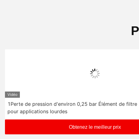
P
Vidéo
1Perte de pression d'environ 0,25 bar Élément de filtre
pour applications lourdes
Obtenez le meilleur prix