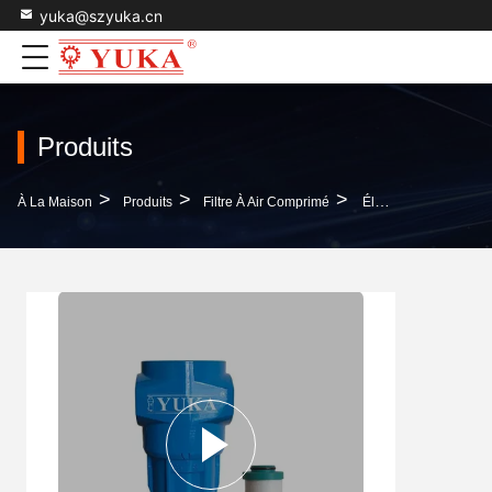
yuka@szyuka.cn
Produits
>
>
>
À La Maison
Produits
Filtre À Air Comprimé
Élimination Des Particules Filtre À Air Comprimé Filtre À Particules