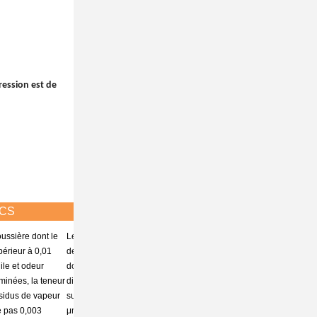
ression est de
CS
R.A.
Résultats
Particules de
oussière dont le
Les particules
poussière
périeur à 0,01
de poussière
dont le
ile et odeur
dont le
diamètre est
iminées, la teneur
diamètre est
supérieur à
sidus de vapeur
supérieur à 1
0,01 μm
e pas 0,003
μm peuvent