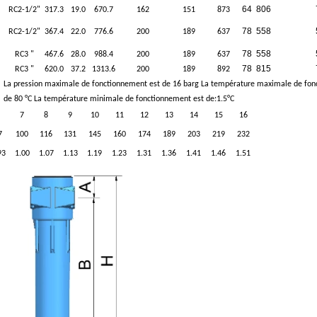
64
806
RC2-1/2"
317.3
19.0
670.7
162
151
873
78
558
RC2-1/2"
367.4
22.0
776.6
200
189
637
78
558
RC3 "
467.6
28.0
988.4
200
189
637
78
815
RC3 "
620.0
37.2
1313.6
200
189
892
La pression maximale de fonctionnement est de 16 barg La température maximale de fon
de 80 °C La température minimale de fonctionnement est de:1.5°C
7
8
9
10
11
12
13
14
15
16
7
100
116
131
145
160
174
189
203
219
232
93
1.00
1.07
1.13
1.19
1.23
1.31
1.36
1.41
1.46
1.51