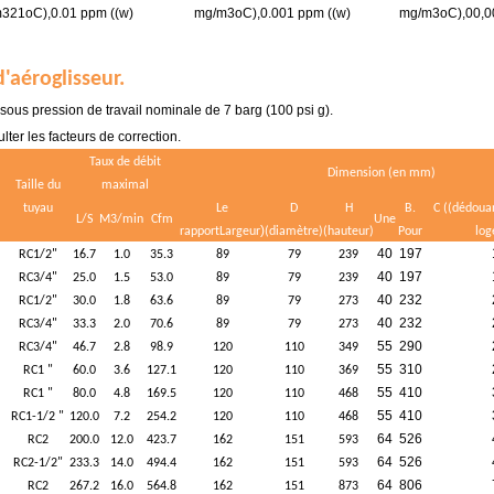
m321
oC
),0.01 ppm ((w)
mg/m3
oC
),0.001 ppm ((w)
mg/m3
oC
)
,
00,0
'aéroglisseur.
 sous pression de travail nominale de 7 barg (100 psi g).
lter les facteurs de correction.
Taux de débit
Dimension (en mm)
Taille du
maximal
tuyau
Le
D
H
B.
C ((dédoua
L/S
M3/min
Cfm
Une
)
rapport
Largeur
(diamètre)
(hauteur)
Pour
log
40
197
RC1/2"
16.7
1.0
35.3
89
79
239
40
197
RC3/4"
25.0
1.5
53.0
89
79
239
40
232
RC1/2"
30.0
1.8
63.6
89
79
273
40
232
RC3/4"
33.3
2.0
70.6
89
79
273
55
290
RC3/4"
46.7
2.8
98.9
120
110
349
55
310
RC1 "
60.0
3.6
127.1
120
110
369
55
410
RC1 "
80.0
4.8
169.5
120
110
468
55
410
RC1-1/2 "
120.0
7.2
254.2
120
110
468
64
526
RC2
200.0
12.0
423.7
162
151
593
64
526
RC2-1/2"
233.3
14.0
494.4
162
151
593
64
806
RC2
267.2
16.0
564.8
162
151
873