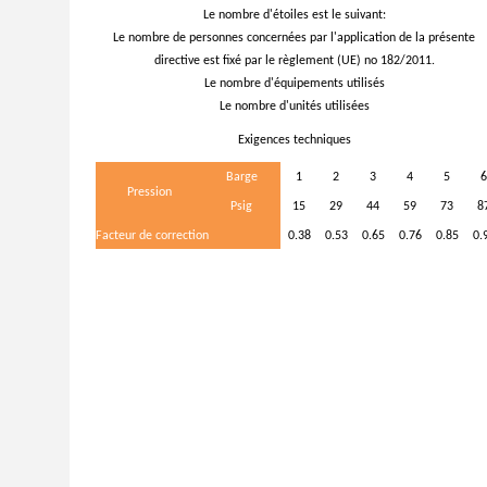
Le nombre d'étoiles est le suivant:
Le nombre de personnes concernées par l'application de la présente
directive est fixé par le règlement (UE) no 182/2011.
Le nombre d'équipements utilisés
Le nombre d'unités utilisées
Exigences techniques
Barge
1
2
3
4
5
6
Pression
Psig
15
29
44
59
73
8
Facteur de correction
0.38
0.53
0.65
0.76
0.85
0.