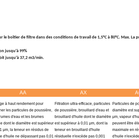
 le boîtier de filtre dans des conditions de travail de 1,5°C à 80°C. Max. La p
tion jusqu'à 99%
ébit jusqu'à 37,2 m3/min.
AA
AX
A
age à haut rendement pour
Filtration ultra-efficace, particules
Particules de p
ner les particules de poussière,
de poussière, brouillard d'eau et
diamètre est su
brumes d'eau et les brumes
brouillard d'huile dont le diamètre
μm, vapeur d'hu
le dont le diamètre est supérieur
est supérieur à 0,01 μm, dont la
peuvent être él
1 μm, la teneur en résidus de
teneur en brouillard d'huile
maximale en ré
e d'huile ne dépassant pas 0,01
résiduelle n'excède pas 0,001
d'huile n'excèd