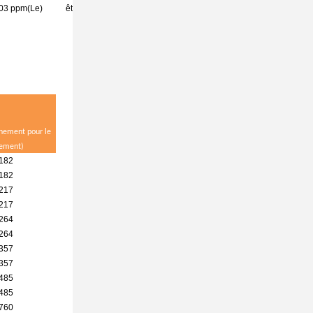
pouvant être
03 ppm
(
Le
)
être enlevées
enlevées
nement pour le
ement)
182
182
217
217
264
264
357
357
485
485
760