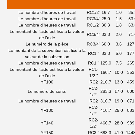
Le nombre d'heures de travail
RC1/2"
16.7
1.0
35.
Le nombre d'heures de travail
RC3/4"
25.0
1.5
53.
Le nombre d'heures de travail
RC1/2"
30.3
1.8
63.
Le montant de l'aide est fixé à la valeur
RC3/4"
33.3
2.0
71.
de l'aide
Le numéro de la pièce
RC3/4"
60.0
3.6
127
Le montant de la subvention est fixé à la
RC1 "
83.3
5.0
177
valeur de la subvention
Le nombre d'heures de travail
RC1 "
125.0
7.5
265
Le montant de l'aide est fixé à la valeur
RC1-
166.7
10.0
353
de l'aide
1/2 "
YF100
RC2
216.7
13.0
459
RC2-
Le numéro de série:
283.3
17.0
600
1/2"
Le nombre d'heures de travail
RC2
316.7
19.0
671
RC2-
YF130
416.7
25.0
883
1/2"
RC2-
YF140
466.7
28.0
989
1/2"
YF150
RC3 "
683.3
41.0
1448