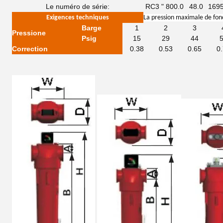
Le numéro de série:
RC3 "
800.0
48.0
1695
Exigences techniques
La pression maximale de fon
Barge
1
2
3
Pression
e
Psig
15
29
44
Correction
0.38
0.53
0.65
0