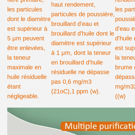
haut rendement,
les particules
les par
particules de poussière,
dont le diamètre
poussiè
brouillard d'eau et
est supérieur à
d'eau e
brouillard d'huile dont le
5 μm peuvent
d'huile
diamètre est supérieur
être enlevées,
est sup
à 1 μm, dont la teneur
la teneur
la tene
en brouillard d'huile
maximale en
brume d
résiduelle ne dépasse
huile résiduelle
dépass
pas 0,6 mg/m3
étant
mg/m3
(21
oC)
,1 ppm (w).
négligeable.
((w)