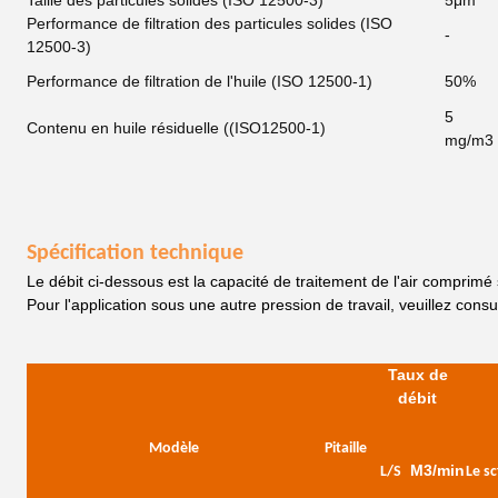
Taille des particules solides (ISO 12500-3)
5
μm
Performance de filtration des particules solides (ISO
-
12500-3)
Performance de filtration de l'huile (ISO 12500-1)
50%
5
Contenu en huile résiduelle ((ISO12500-1)
mg/m3
Spécification technique
Le débit ci-dessous est la capacité de traitement de l'air comprimé
Pour l'application sous une autre pression de travail, veuillez consu
Taux de
débit
Modèle
Pi
taille
M3/min
L/S
Le s