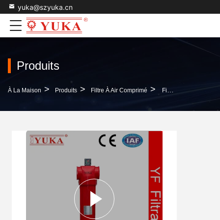
yuka@szyuka.cn
Produits
>
>
>
À La Maison
Produits
Filtre À Air Comprimé
Filtre À Air En Alliage D'aluminium De Haute Qualité Avec CE