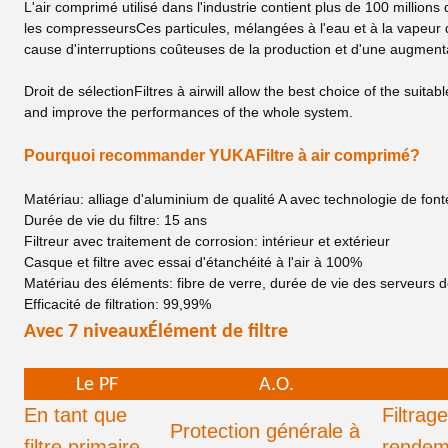
L'air comprimé utilisé dans l'industrie contient plus de 100 millions
les compresseursCes particules, mélangées à l'eau et à la vapeur d'
cause d'interruptions coûteuses de la production et d'une augmen
Droit de sélection
Filtres à air
will allow the best choice of the suita
and improve the performances of the whole system.
Pourquoi recommander YUKA
Filtre à air comprimé
?
Matériau: alliage d'aluminium de qualité A avec technologie de fon
Durée de vie du filtre: 15 ans
Filtreur avec traitement de corrosion: intérieur et extérieur
Casque et filtre avec essai d'étanchéité à l'air à 100%
Matériau des éléments: fibre de verre, durée de vie des serveurs
Efficacité de filtration: 99,99%
Avec 7 niveaux
Élément de filtre
Le PF
A.O.
En tant que
Filtrag
Protection générale à
filtre primaire,
rendem