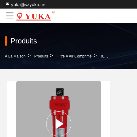
yuka@szyuka.cn
Produits
>
>
>
À La Maison
Produits
Filtre À Air Comprimé
0.01 Filtres À Air Microniques Pour Compresseurs