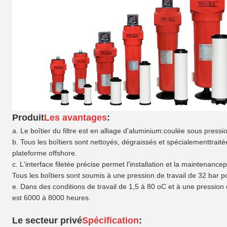
Produit
Les avantages
:
a. Le boîtier du filtre est en alliage d'aluminium:
coulée sous pressi
b. Tous les boîtiers sont nettoyés, dégraissés et spécialement
trait
plateforme offshore.
c. L'interface filetée précise permet l'installation et la maintenance
p
Tous les boîtiers sont soumis à une pression de travail de 32 bar p
e. Dans des conditions de travail de 1,5 à 80 oC et à une pression 
est
6000 à 8000 heures.
Le secteur privé
Spécification
: