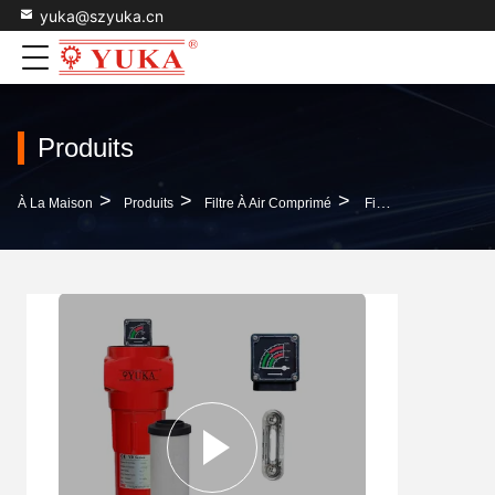
yuka@szyuka.cn
Produits
>
>
>
À La Maison
Produits
Filtre À Air Comprimé
Filtre À Conduites D'air Comprimé Pour Compresseur D'air