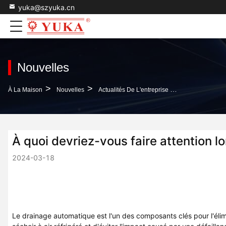
yuka@szyuka.cn
Nouvelles
>
>
À La Maison
Nouvelles
Actualités De L'entreprise Concernant À Quoi Devriez-Vous Faire Attention Lorsque Vous Utilisez Un Drainage Automatique?
À quoi devriez-vous faire attention l
2024-03-18
Le drainage automatique est l'un des composants clés pour l'élimi