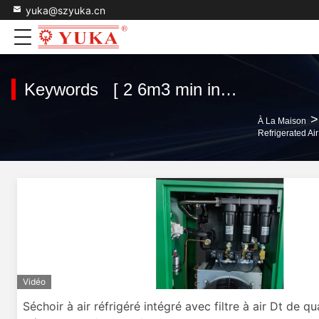
yuka@szyuka.cn
Keywords [ 2 6m3 min integrated refrigerated air dryer ] Match 1 produits
>
À La Maison
Refrigerated Ai
Vidéo
Séchoir à air réfrigéré intégré avec filtre à air Dt de q